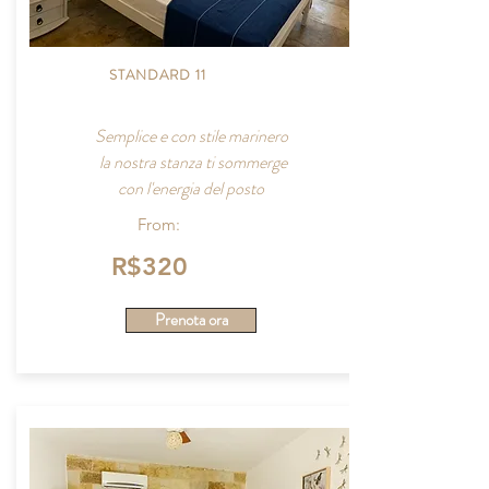
STANDARD 11
Semplice e con stile marinero
la nostra stanza ti sommerge
con l'energia del posto
From:
R$320
Prenota ora