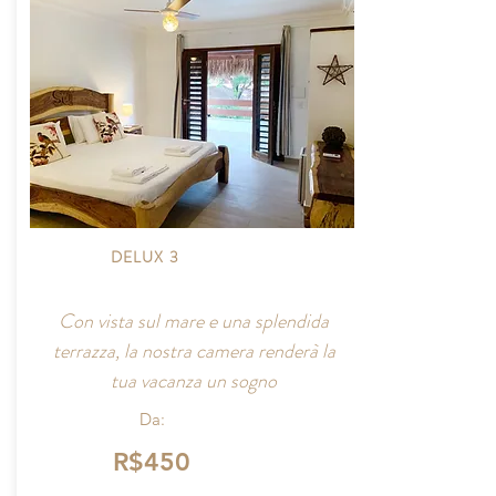
DELUX 3
Con vista sul mare e una splendida
terrazza, la nostra camera renderà la
tua vacanza un sogno
Da:
R$450