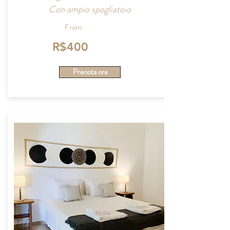
Con ampio spogliatoio
From:
R$400
Prenota ora