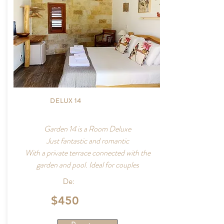
DELUX 14
Garden 14 is a Room Deluxe
Just fantastic and romantic
With a private terrace connected with the
garden and pool. Ideal for couples
De:
$450