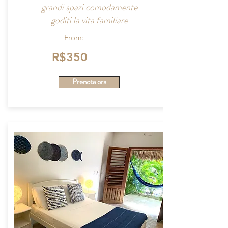
grandi spazi comodamente
goditi la vita familiare
From:
R$350
Prenota ora