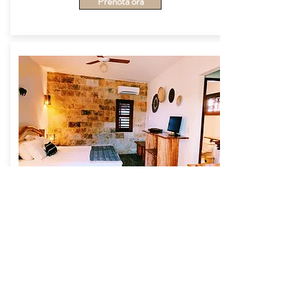
Prenota ora
DELUX 15
Garden 15 Room Deluxe
Confortable, cozy and charm